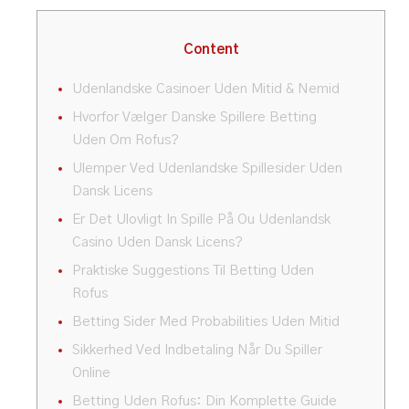
Content
Udenlandske Casinoer Uden Mitid & Nemid​
Hvorfor Vælger Danske Spillere Betting
Uden Om Rofus?
Ulemper Ved Udenlandske Spillesider Uden
Dansk Licens
Er Det Ulovligt In Spille På Ou Udenlandsk
Casino Uden Dansk Licens? ​
Praktiske Suggestions Til Betting Uden
Rofus
Betting Sider Med Probabilities Uden Mitid
Sikkerhed Ved Indbetaling Når Du Spiller
Online
Betting Uden Rofus: Din Komplette Guide