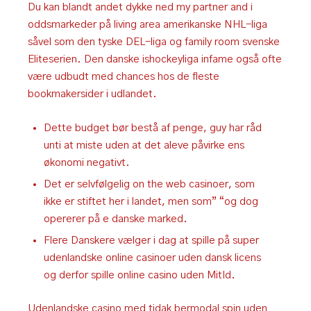
Du kan blandt andet dykke ned my partner and i
oddsmarkeder på living area amerikanske NHL-liga
såvel som den tyske DEL-liga og family room svenske
Eliteserien. Den danske ishockeyliga infame også ofte
være udbudt med chances hos de fleste
bookmakersider i udlandet.
Dette budget bør bestå af penge, guy har råd
unti at miste uden at det aleve påvirke ens
økonomi negativt.
Det er selvfølgelig on the web casinoer, som
ikke er stiftet her i landet, men som” “og dog
opererer på e danske marked.
Flere Danskere vælger i dag at spille på super
udenlandske online casinoer uden dansk licens
og derfor spille online casino uden MitId.
Udenlandske casino med tidak bermodal spin uden