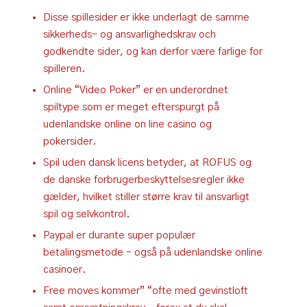
Disse spillesider er ikke underlagt de samme
sikkerheds- og ansvarlighedskrav och
godkendte sider, og kan derfor være farlige for
spilleren.
Online “Video Poker” er en underordnet
spiltype som er meget efterspurgt på
udenlandske online on line casino og
pokersider.
Spil uden dansk licens betyder, at ROFUS og
de danske forbrugerbeskyttelsesregler ikke
gælder, hvilket stiller større krav til ansvarligt
spil og selvkontrol.
Paypal er durante super populær
betalingsmetode – også på udenlandske online
casinoer.
Free moves kommer” “ofte med gevinstloft