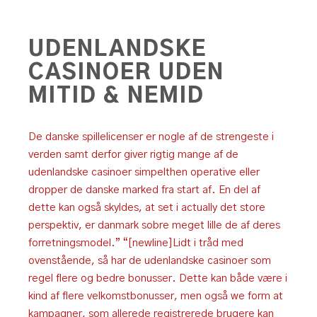
UDENLANDSKE
CASINOER UDEN
MITID & NEMID​
De danske spillelicenser er nogle af de strengeste i
verden samt derfor giver rigtig mange af de
udenlandske casinoer simpelthen operative eller
dropper de danske marked fra start af. En del af
dette kan også skyldes, at set i actually det store
perspektiv, er danmark sobre meget lille de af deres
forretningsmodel.” “[newline]Lidt i tråd med
ovenstående, så har de udenlandske casinoer som
regel flere og bedre bonusser. Dette kan både være i
kind af flere velkomstbonusser, men også we form at
kampagner, som allerede registrerede brugere kan