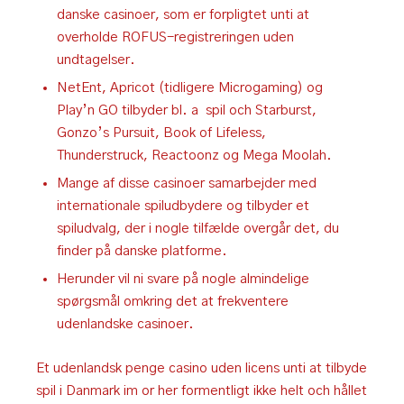
danske casinoer, som er forpligtet unti at
overholde ROFUS-registreringen uden
undtagelser.
NetEnt, Apricot (tidligere Microgaming) og
Play’n GO tilbyder bl. a spil och Starburst,
Gonzo’s Pursuit, Book of Lifeless,
Thunderstruck, Reactoonz og Mega Moolah.
Mange af disse casinoer samarbejder med
internationale spiludbydere og tilbyder et
spiludvalg, der i nogle tilfælde overgår det, du
finder på danske platforme.
Herunder vil ni svare på nogle almindelige
spørgsmål omkring det at frekventere
udenlandske casinoer.
Et udenlandsk penge casino uden licens unti at tilbyde
spil i Danmark im or her formentligt ikke helt och hållet