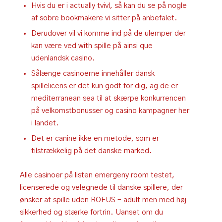
Hvis du er i actually tvivl, så kan du se på nogle
af sobre bookmakere vi sitter på anbefalet.
Derudover vil vi komme ind på de ulemper der
kan være ved with spille på ainsi que
udenlandsk casino.
Sålænge casinoerne innehåller dansk
spillelicens er det kun godt for dig, ag de er
mediterranean sea til at skærpe konkurrencen
på velkomstbonusser og casino kampagner her
i landet.
Det er canine ikke en metode, som er
tilstrækkelig på det danske marked.
Alle casinoer på listen emergeny room testet,
licenserede og velegnede til danske spillere, der
ønsker at spille uden ROFUS – adult men med høj
sikkerhed og stærke fortrin. Uanset om du