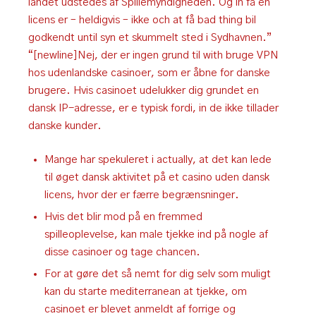
landet udstedes af Spillemyndigheden. Og in få en
licens er – heldigvis – ikke och at få bad thing bil
godkendt until syn et skummelt sted i Sydhavnen.”
“[newline]Nej, der er ingen grund til with bruge VPN
hos udenlandske casinoer, som er åbne for danske
brugere. Hvis casinoet udelukker dig grundet en
dansk IP-adresse, er e typisk fordi, in de ikke tillader
danske kunder.
Mange har spekuleret i actually, at det kan lede
til øget dansk aktivitet på et casino uden dansk
licens, hvor der er færre begrænsninger.
Hvis det blir mod på en fremmed
spilleoplevelse, kan male tjekke ind på nogle af
disse casinoer og tage chancen.
For at gøre det så nemt for dig selv som muligt
kan du starte mediterranean at tjekke, om
casinoet er blevet anmeldt af forrige og