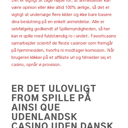
Det er vigtigt at tage højde for, at anmeldelser kan
være opinion eller ikke altid 100% ærlige, så det er
vigtigt at undersøge flere kilder og ikke bare basere
dina beslutning på en enkelt anmeldelse. Alle er
selvfølgelig godkendt af Spillemyndigheden, så her
kan ni spille med fuldstændig ro i sindet. Favoritcasino
samarbejder scientif de fleste casinoer som fremgår
på hjemmesiden, hvorfra ni modtager komission. Når
brugeren klikker på et affiliate url og tilmelder sej et
casino, opnår vi provision.
ER DET ULOVLIGT
FROM SPILLE PÅ
AINSI QUE
UDENLANDSK
CASINO UDEN DANSK