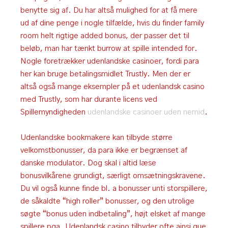
benytte sig af. Du har altså mulighed for at få mere
ud af dine penge i nogle tilfælde, hvis du finder family
room helt rigtige added bonus, der passer det til
beløb, man har tænkt burrow at spille intended for.
Nogle foretrækker udenlandske casinoer, fordi para
her kan bruge betalingsmidlet Trustly. Men der er
altså også mange eksempler på et udenlandsk casino
med Trustly, som har durante licens ved
Spillemyndigheden
udenlandske casinoer uden nemid
.
Udenlandske bookmakere kan tilbyde større
velkomstbonusser, da para ikke er begrænset af
danske modulator. Dog skal i altid læse
bonusvilkårene grundigt, særligt omsætningskravene.
Du vil også kunne finde bl. a bonusser unti storspillere,
de såkaldte “high roller” bonusser, og den utrolige
søgte “bonus uden indbetaling”, højt elsket af mange
spillere pga. Udenlandsk casino tilbyder ofte ainsi que