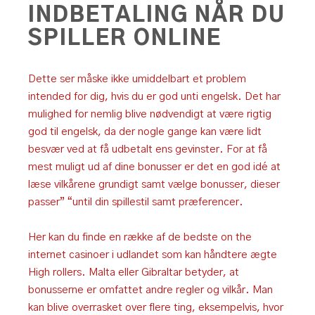
INDBETALING NÅR DU
SPILLER ONLINE
Dette ser måske ikke umiddelbart et problem
intended for dig, hvis du er god unti engelsk. Det har
mulighed for nemlig blive nødvendigt at være rigtig
god til engelsk, da der nogle gange kan være lidt
besvær ved at få udbetalt ens gevinster. For at få
mest muligt ud af dine bonusser er det en god idé at
læse vilkårene grundigt samt vælge bonusser, dieser
passer” “until din spillestil samt præferencer.
Her kan du finde en række af de bedste on the
internet casinoer i udlandet som kan håndtere ægte
High rollers. Malta eller Gibraltar betyder, at
bonusserne er omfattet andre regler og vilkår. Man
kan blive overrasket over flere ting, eksempelvis, hvor