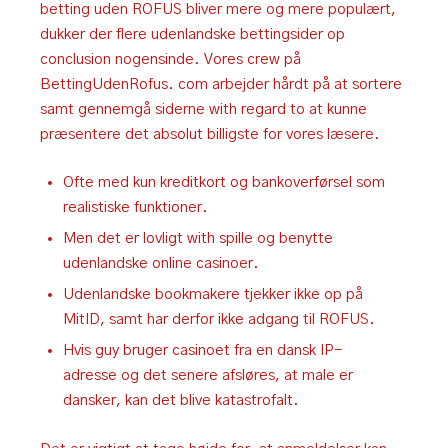
betting uden ROFUS bliver mere og mere populært,
dukker der flere udenlandske bettingsider op
conclusion nogensinde. Vores crew på
BettingUdenRofus. com arbejder hårdt på at sortere
samt gennemgå siderne with regard to at kunne
præsentere det absolut billigste for vores læsere.
Ofte med kun kreditkort og bankoverførsel som
realistiske funktioner.
Men det er lovligt with spille og benytte
udenlandske online casinoer.
Udenlandske bookmakere tjekker ikke op på
MitID, samt har derfor ikke adgang til ROFUS.
Hvis guy bruger casinoet fra en dansk IP-
adresse og det senere afsløres, at male er
dansker, kan det blive katastrofalt.