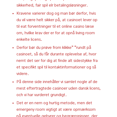
sikkerhed, fair spil elr betalingsløsninger.
Kravene varierer dog og man bør derfor, hvis
du vil være helt sikker på, at casinoet lever op
til eat forventninger til et online casino læse
om, hvilke krav der er for at opnå living room
enkelte licens.
Derfor bør du prøve from klikke” “rundt på
casinoet, så du får durante oplevelse af, hvor
nemt det ser for dig at finde alt sidestykke fra
et specifikt spil til kontaktinformationer og så
videre.
På denne side innehåller vi samlet nogle af de
mest eftertragtede casinoer uden dansk licens,
och vi har vurderet grundigt.
Det er en nem og hurtig metode, men det
emergeny room vigtigt at være opmærksom
på eventuelle gebyrer og begrænsninger, der