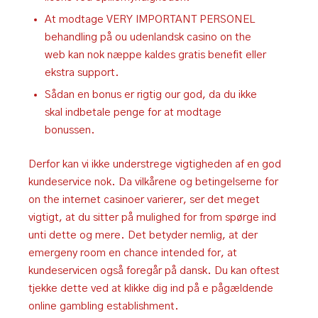
At modtage VERY IMPORTANT PERSONEL
behandling på ou udenlandsk casino on the
web kan nok næppe kaldes gratis benefit eller
ekstra support.
Sådan en bonus er rigtig our god, da du ikke
skal indbetale penge for at modtage
bonussen.
Derfor kan vi ikke understrege vigtigheden af ​​en god
kundeservice nok. Da vilkårene og betingelserne for
on the internet casinoer varierer, ser det meget
vigtigt, at du sitter på mulighed for from spørge ind
unti dette og mere. Det betyder nemlig, at der
emergeny room en chance intended for, at
kundeservicen også foregår på dansk. Du kan oftest
tjekke dette ved at klikke dig ind på e pågældende
online gambling establishment.