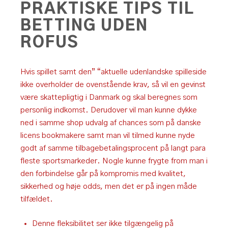
PRAKTISKE TIPS TIL
BETTING UDEN
ROFUS
Hvis spillet samt den” “aktuelle udenlandske spilleside
ikke overholder de ovenstående krav, så vil en gevinst
være skattepligtig i Danmark og skal beregnes som
personlig indkomst. Derudover vil man kunne dykke
ned i samme shop udvalg af chances som på danske
licens bookmakere samt man vil tilmed kunne nyde
godt af samme tilbagebetalingsprocent på langt para
fleste sportsmarkeder. Nogle kunne frygte from man i
den forbindelse går på kompromis med kvalitet,
sikkerhed og høje odds, men det er på ingen måde
tilfældet.
Denne fleksibilitet ser ikke tilgængelig på