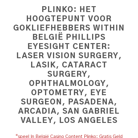
PLINKO: HET
HOOGTEPUNT VOOR
GOKLIEFHEBBERS WITHIN
BELGIË PHILLIPS
EYESIGHT CENTER:
LASER VISION SURGERY,
LASIK, CATARACT
SURGERY,
OPHTHALMOLOGY,
OPTOMETRY, EYE
SURGEON, PASADENA,
ARCADIA, SAN GABRIEL
VALLEY, LOS ANGELES
“speel In België Casino Content Plinko: Gratis Geld