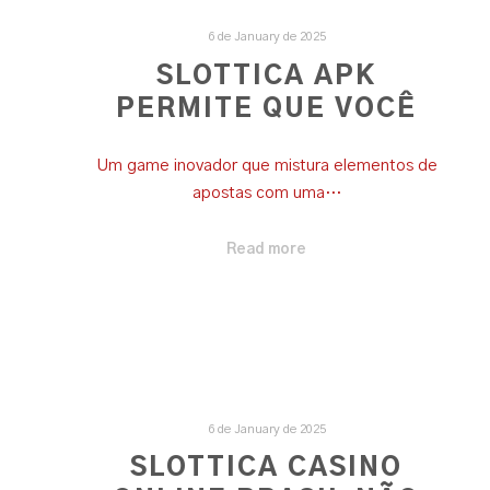
6 de January de 2025
SLOTTICA APK
PERMITE QUE VOCÊ
Um game inovador que mistura elementos de
apostas com uma…
Read more
6 de January de 2025
SLOTTICA CASINO