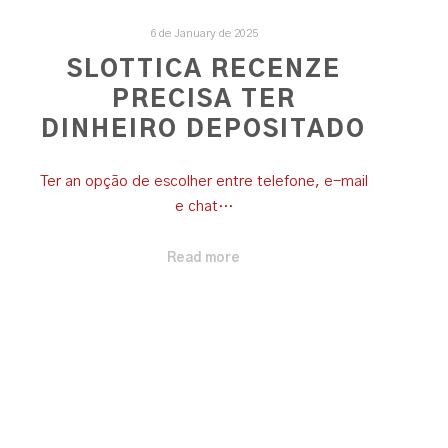
6 de January de 2025
SLOTTICA RECENZE
PRECISA TER
DINHEIRO DEPOSITADO
Ter an opção de escolher entre telefone, e-mail
e chat…
Read more