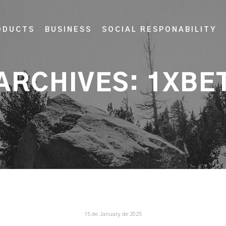
ODUCTS
BUSINESS
SOCIAL RESPONABILITY
ARCHIVES:
1XBE
15 de January de 2025