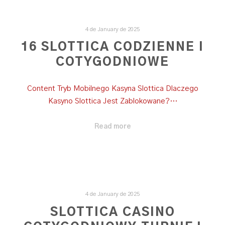
4 de January de 2025
16 SLOTTICA CODZIENNE I
COTYGODNIOWE
Content Tryb Mobilnego Kasyna Slottica Dlaczego
Kasyno Slottica Jest Zablokowane?…
Read more
4 de January de 2025
SLOTTICA CASINO