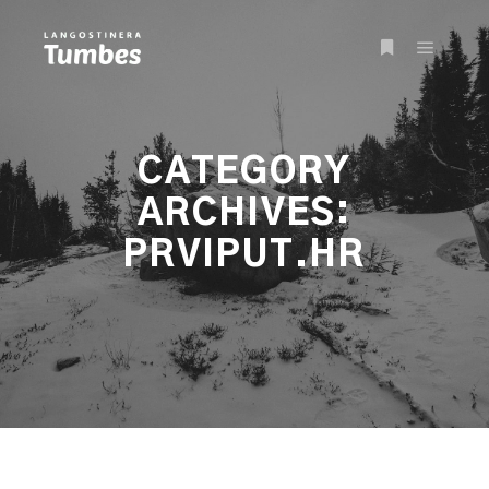
Main m
More info
CATEGORY
ARCHIVES:
PRVIPUT.HR