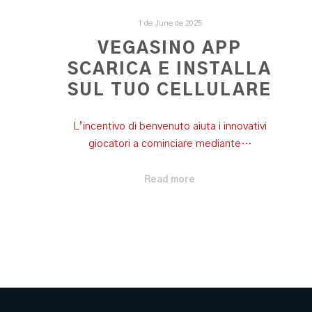
1 de June de 2025
VEGASINO APP
SCARICA E INSTALLA
SUL TUO CELLULARE
L’incentivo di benvenuto aiuta i innovativi
giocatori a cominciare mediante…
Read more