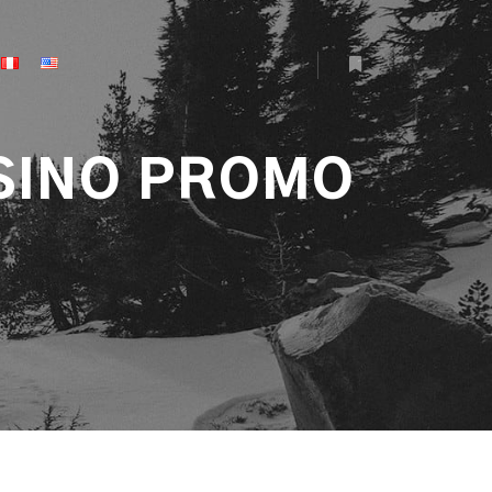
More info
SINO PROMO