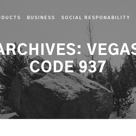
ODUCTS
BUSINESS
SOCIAL RESPONABILITY
ARCHIVES:
VEGA
CODE 937