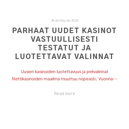
28 de May de 2026
PARHAAT UUDET KASINOT
VASTUULLISESTI
TESTATUT JA
LUOTETTAVAT VALINNAT
Uusien kasinoiden luotettavuus ja pelivalinnat
Nettikasinoiden maailma muuttuu nopeasti. Vuonna…
Read more