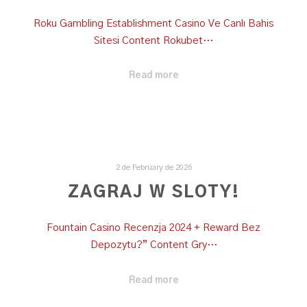
Roku Gambling Establishment Casino Ve Canlı Bahis
Sitesi Content Rokubet…
Read more
2 de February de 2026
ZAGRAJ W SLOTY!
Fountain Casino Recenzja 2024 + Reward Bez
Depozytu?” Content Gry…
Read more