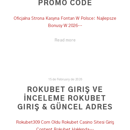
PROMO CODE
Oficjalna Strona Kasyna Fontan W Polsce: Najlepsze
Bonusy W 2026…
Read more
15 de February de 2026
ROKUBET GIRIŞ VE
İNCELEME ROKUBET
GIRIŞ & GÜNCEL ADRES
Rokubet309 Com Oldu Rokubet Casino Sitesi Giriş
Content Rokubet Hakkında…