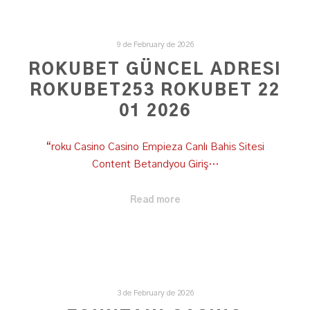
9 de February de 2026
ROKUBET GÜNCEL ADRESI
ROKUBET253 ROKUBET 22
01 2026
“roku Casino Casino Empieza Canlı Bahis Sitesi
Content Betandyou Giriş…
Read more
3 de February de 2026