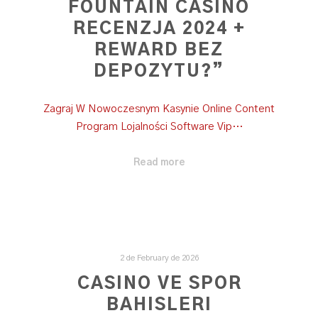
FOUNTAIN CASINO
RECENZJA 2024 +
REWARD BEZ
DEPOZYTU?”
Zagraj W Nowoczesnym Kasynie Online Content
Program Lojalności Software Vip…
Read more
2 de February de 2026
️CASINO VE SPOR
BAHISLERI️