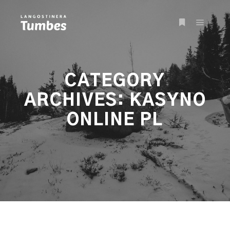
Main m
More info
CATEGORY
ARCHIVES:
KASYNO
ONLINE PL