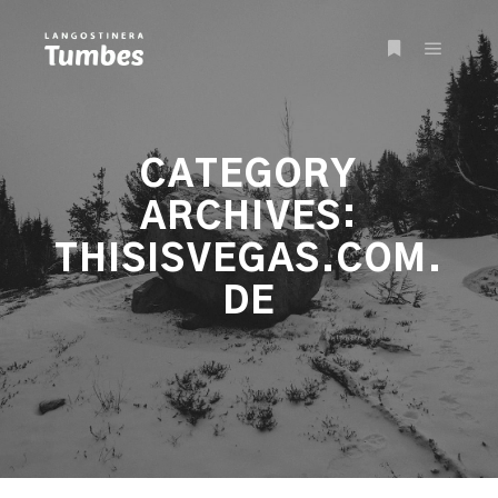
Main m
More info
CATEGORY
ARCHIVES:
THISISVEGAS.COM.
DE