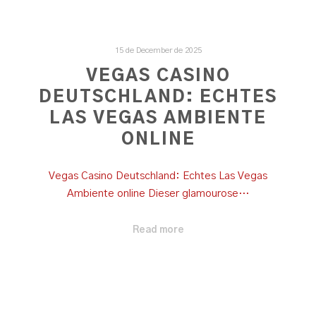
15 de December de 2025
VEGAS CASINO
DEUTSCHLAND: ECHTES
LAS VEGAS AMBIENTE
ONLINE
Vegas Casino Deutschland: Echtes Las Vegas
Ambiente online Dieser glamourose…
Read more