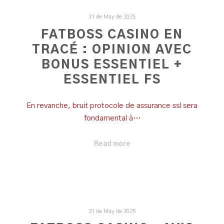
31 de May de 2025
FATBOSS CASINO EN
TRACÉ : OPINION AVEC
BONUS ESSENTIEL +
ESSENTIEL FS
En revanche, bruit protocole de assurance ssl sera
fondamental à…
Read more
31 de May de 2025