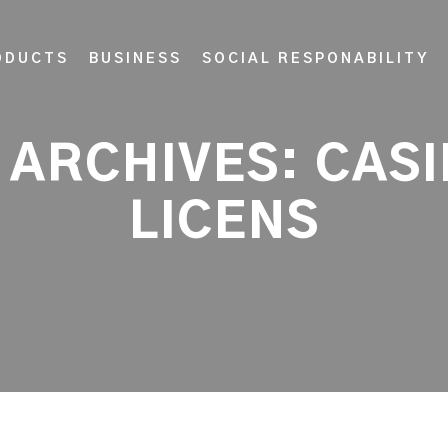
ODUCTS
BUSINESS
SOCIAL RESPONABILITY
 ARCHIVES:
CASI
LICENS