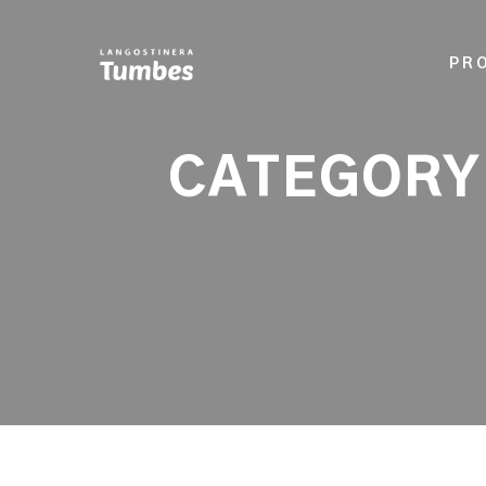
PR
CATEGORY