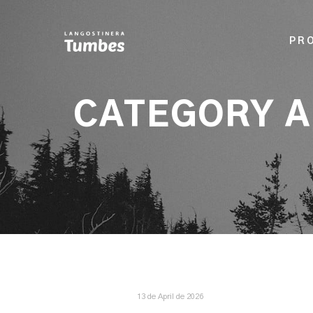
PR
CATEGORY A
13 de April de 2026