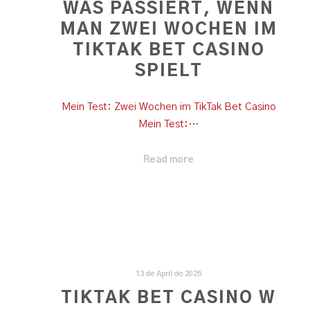
WAS PASSIERT, WENN
MAN ZWEI WOCHEN IM
TIKTAK BET CASINO
SPIELT
Mein Test: Zwei Wochen im TikTak Bet Casino
Mein Test:…
Read more
13 de April de 2026
TIKTAK BET CASINO W