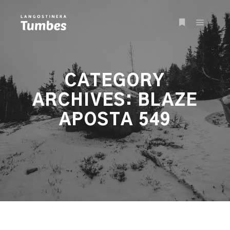
Main m
More info
CATEGORY
ARCHIVES:
BLAZE
APOSTA 549