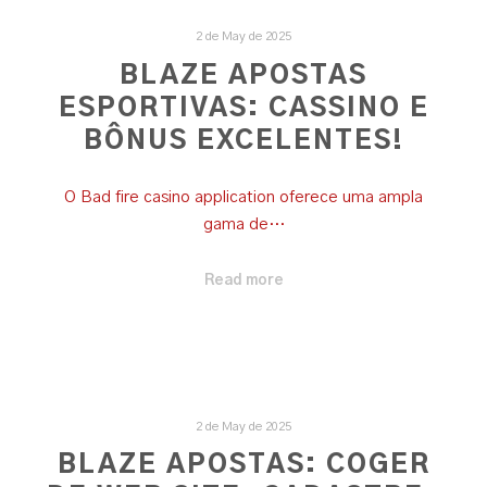
2 de May de 2025
BLAZE APOSTAS
ESPORTIVAS: CASSINO E
BÔNUS EXCELENTES!
O Bad fire casino application oferece uma ampla
gama de…
Read more
2 de May de 2025
BLAZE APOSTAS: COGER