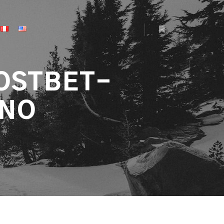
More info
OSTBET-
INO