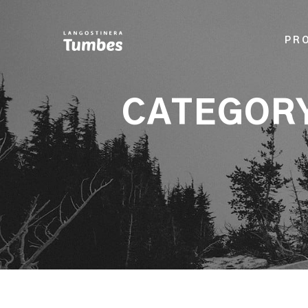
PR
CATEGORY