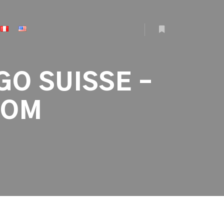
More info
GO SUISSE –
COM