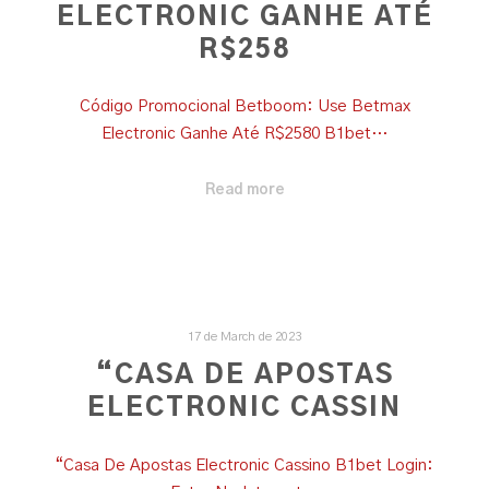
ELECTRONIC GANHE ATÉ
R$258
Código Promocional Betboom: Use Betmax
Electronic Ganhe Até R$2580 B1bet…
Read more
17 de March de 2023
“CASA DE APOSTAS
ELECTRONIC CASSIN
“Casa De Apostas Electronic Cassino B1bet Login: