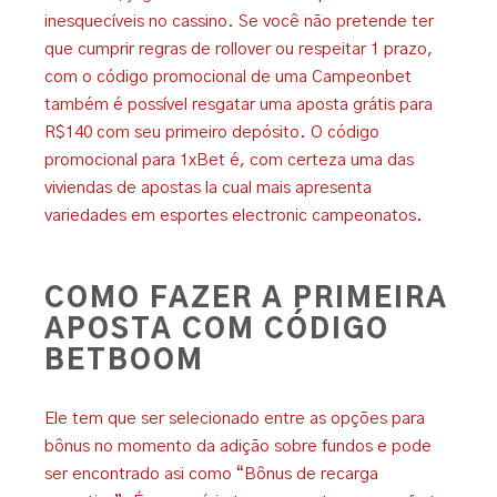
inesquecíveis no cassino. Se você não pretende ter
que cumprir regras de rollover ou respeitar 1 prazo,
com o código promocional de uma Campeonbet
também é possível resgatar uma aposta grátis para
R$140 com seu primeiro depósito. O código
promocional para 1xBet é, com certeza uma das
viviendas de apostas la cual mais apresenta
variedades em esportes electronic campeonatos.
COMO FAZER A PRIMEIRA
APOSTA COM CÓDIGO
BETBOOM
Ele tem que ser selecionado entre as opções para
bônus no momento da adição sobre fundos e pode
ser encontrado asi como “Bônus de recarga