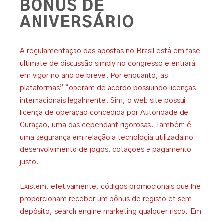
BÔNUS DE
ANIVERSÁRIO
A regulamentação das apostas no Brasil está em fase
ultimate de discussão simply no congresso e entrará
em vigor no ano de breve. Por enquanto, as
plataformas” “operam de acordo possuindo licenças
internacionais legalmente. Sim, o web site possui
licença de operação concedida por Autoridade de
Curaçao, uma das cependant rigorosas. Também é
uma segurança em relação a tecnologia utilizada no
desenvolvimento de jogos, cotações e pagamento
justo.
Existem, efetivamente, códigos promocionais que lhe
proporcionam receber um bônus de registo et sem
depósito, search engine marketing qualquer risco. Em