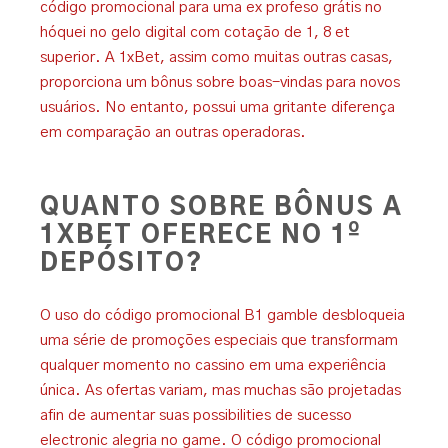
código promocional para uma ex profeso grátis no
hóquei no gelo digital com cotação de 1, 8 et
superior. A 1xBet, assim como muitas outras casas,
proporciona um bônus sobre boas-vindas para novos
usuários. No entanto, possui uma gritante diferença
em comparação an outras operadoras.
QUANTO SOBRE BÔNUS A
1XBET OFERECE NO 1º
DEPÓSITO?
O uso do código promocional B1 gamble desbloqueia
uma série de promoções especiais que transformam
qualquer momento no cassino em uma experiência
única. As ofertas variam, mas muchas são projetadas
afin de aumentar suas possibilities de sucesso
electronic alegria no game. O código promocional