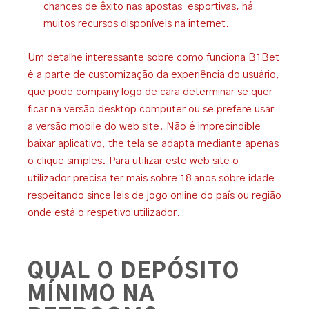
chances de êxito nas apostas-esportivas, há
muitos recursos disponíveis na internet.
Um detalhe interessante sobre como funciona B1Bet
é a parte de customização da experiência do usuário,
que pode company logo de cara determinar se quer
ficar na versão desktop computer ou se prefere usar
a versão mobile do web site. Não é imprecindible
baixar aplicativo, the tela se adapta mediante apenas
o clique simples. Para utilizar este web site o
utilizador precisa ter mais sobre 18 anos sobre idade
respeitando since leis de jogo online do país ou região
onde está o respetivo utilizador.
QUAL O DEPÓSITO
MÍNIMO NA