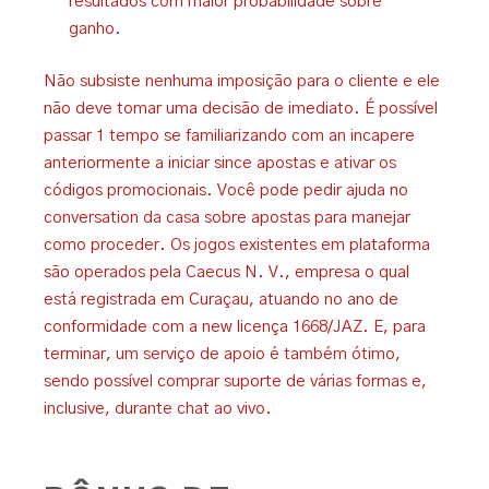
resultados com maior probabilidade sobre
ganho.
Não subsiste nenhuma imposição para o cliente e ele
não deve tomar uma decisão de imediato. É possível
passar 1 tempo se familiarizando com an incapere
anteriormente a iniciar since apostas e ativar os
códigos promocionais. Você pode pedir ajuda no
conversation da casa sobre apostas para manejar
como proceder. Os jogos existentes em plataforma
são operados pela Caecus N. V., empresa o qual
está registrada em Curaçau, atuando no ano de
conformidade com a new licença 1668/JAZ. E, para
terminar, um serviço de apoio é também ótimo,
sendo possível comprar suporte de várias formas e,
inclusive, durante chat ao vivo.