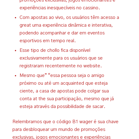
promoções exclusivas, jogos emocionantes e
experiências inesquecíveis no cassino.
Com apostas ao vivo, os usuários têm acesso a
great uma experiência dinâmica e interativa,
podendo acompanhar e dar em eventos
esportivos em tempo real.
Esse tipo de chollo fica disponível
exclusivamente para os usuários que se
registraram recentemente no website.
Mesmo que” “essa pessoa seja o amigo
próximo ou até um acquainted que esteja
ciente, a casa de apostas pode colgar sua
conta at the sua participação, mesmo que já
esteja através da possibilidade de sacar.
Relembramos que o código B1 wager é sua chave
para desbloquear um mundo de promoções
exclusivas, jogos emocionantes e experiências