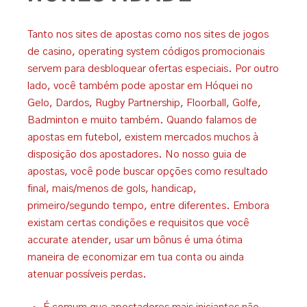
Tanto nos sites de apostas como nos sites de jogos
de casino, operating system códigos promocionais
servem para desbloquear ofertas especiais. Por outro
lado, você também pode apostar em Hóquei no
Gelo, Dardos, Rugby Partnership, Floorball, Golfe,
Badminton e muito também. Quando falamos de
apostas em futebol, existem mercados muchos à
disposição dos apostadores. No nosso guia de
apostas, você pode buscar opções como resultado
final, mais/menos de gols, handicap,
primeiro/segundo tempo, entre diferentes. Embora
existam certas condições e requisitos que você
accurate atender, usar um bônus é uma ótima
maneira de economizar em tua conta ou ainda
atenuar possíveis perdas.