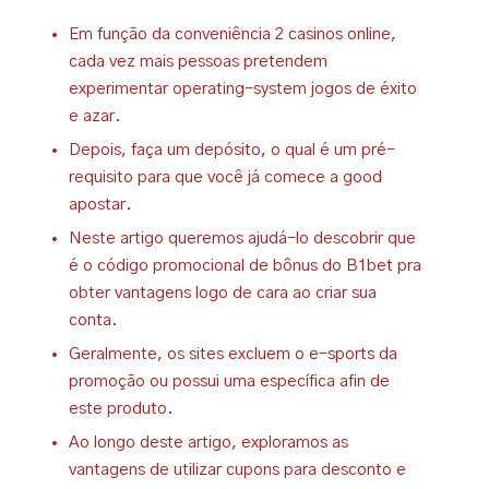
Em função da conveniência 2 casinos online,
cada vez mais pessoas pretendem
experimentar operating-system jogos de éxito
e azar.
Depois, faça um depósito, o qual é um pré-
requisito para que você já comece a good
apostar.
Neste artigo queremos ajudá-lo descobrir que
é o código promocional de bônus do B1bet pra
obter vantagens logo de cara ao criar sua
conta.
Geralmente, os sites excluem o e-sports da
promoção ou possui uma específica afin de
este produto.
Ao longo deste artigo, exploramos as
vantagens de utilizar cupons para desconto e