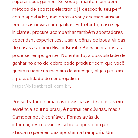
superar seus ganhos. Se você já mantém um bom
método de apostas electronic já descobriu teu perfil
como apostador, não precisa sony ericsson arriscar
em coisas novas para ganhar. Entretanto, caso seja
iniciante, procure acompanhar também apostadores
cependant experientes. Usar u bônus de boas-vindas
de casas asi como Rivalo Brasil e Betwinner apostas
pode ser empolgante. No entanto, a possibilidade de
ganhar no ano de dobro pode produzir com que você
queira mudar sua maneira de arriesgar, algo que tem
a possibilidade de ser prejudicial
https://b1betbrazil.com.br
.
Por se tratar de uma das novas casas de apostas em
evidência aqui no brasil, é normal ter dúvidas, mas a
Campeonbet é confiável. Fomos atrás de
informações relevantes sobre u operador que
atestam que é en paz apostar na trampolín. Um