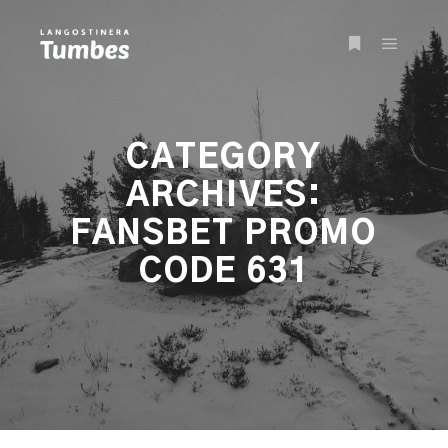
Main m
More info
CATEGORY
ARCHIVES:
FANSBET PROMO
CODE 631