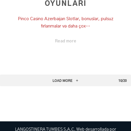
OYUNLARI
Pinco Casino Azerbaijan Slotlar, bonuslar, pulsuz
fırlanmalar və daha çox…
Read more
LOAD MORE
10/20
LANGOSTINERA TUMBES S.A.C. Web desarrollada por