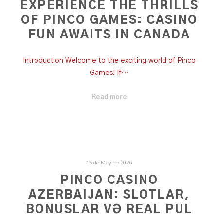
EXPERIENCE THE THRILLS
OF PINCO GAMES: CASINO
FUN AWAITS IN CANADA
Introduction Welcome to the exciting world of Pinco
Games! If…
Read more
15 de May de 2026
PINCO CASINO
AZERBAIJAN: SLOTLAR,
BONUSLAR VƏ REAL PUL