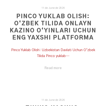
11 de June de 2026
PINCO YUKLAB OLISH:
O‘ZBEK TILIDA ONLAYN
KAZINO O‘YINLARI UCHUN
ENG YAXSHI PLATFORMA
Pinсo Yuklab Olish: Uzbekistan Davlati Uchun O‘zbek
Tilida Pinсo yuklab…
Read more
11 de June de 2026