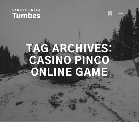
Main m
More info
TAG ARCHIVES:
CASINO PINCO
ONLINE GAME