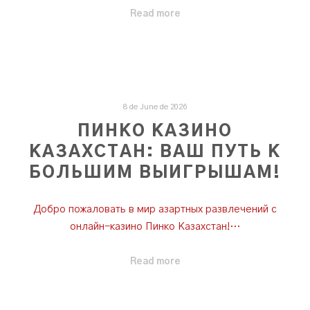
Read more
8 de June de 2026
ПИНКО КАЗИНО
КАЗАХСТАН: ВАШ ПУТЬ К
БОЛЬШИМ ВЫИГРЫШАМ!
Добро пожаловать в мир азартных развлечений с
онлайн-казино Пинко Казахстан!…
Read more