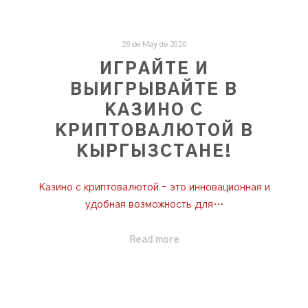
26 de May de 2026
ИГРАЙТЕ И
ВЫИГРЫВАЙТЕ В
КАЗИНО С
КРИПТОВАЛЮТОЙ В
КЫРГЫЗСТАНЕ!
Казино с криптовалютой – это инновационная и
удобная возможность для…
Read more