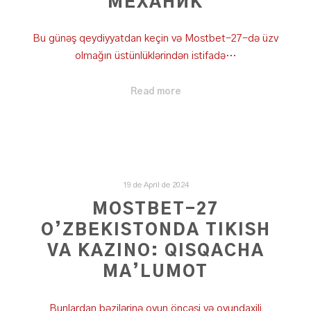
МЕХАНИК
Bu günəş qeydiyyatdan keçin və Mostbet-27-də üzv
olmağın üstünlüklərindən istifadə…
Read more
19 de April de 2024
MOSTBET-27
O’ZBEKISTONDA TIKISH
VA KAZINO: QISQACHA
MA’LUMOT
Bunlardan bəzilərinə oyun öncəsi və oyundaxili