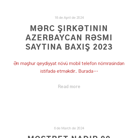
18 de April de 2024
MƏRC ŞIRKƏTININ
AZERBAYCAN RƏSMI
SAYTINA BAXIŞ 2023
Ən məşhur qeydiyyat növü mobil telefon nömrəsindən
istifadə etməkdir. Burada…
Read more
6 de March de 2024