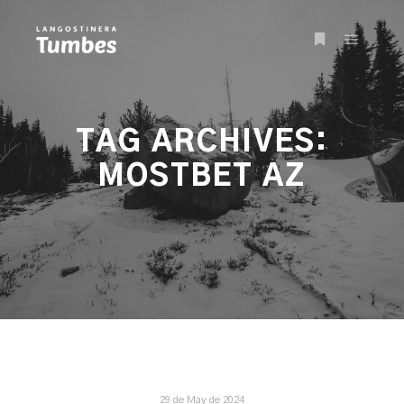
Main m
More info
TAG ARCHIVES:
MOSTBET AZ
29 de May de 2024