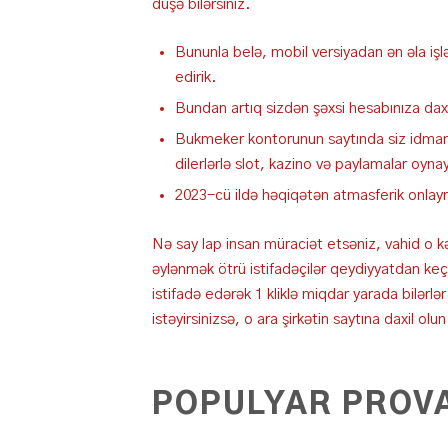
düşə bilərsiniz.
Bununla belə, mobil versiyadan ən əla işl
edirik.
Bundan artıq sizdən şəxsi hesabınıza daxi
Bukmeker kontorunun saytında siz idman
dilerlərlə slot, kazino və paylamalar oynay
2023-cü ildə həqiqətən atmasferik onlayn
Nə say lap insan müraciət etsəniz, vahid o k
əylənmək ötrü istifadəçilər qeydiyyatdan keç
istifadə edərək 1 kliklə miqdar yarada bilərl
istəyirsinizsə, o ara şirkətin saytına daxil o
POPULYAR PROV