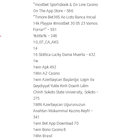
"‎mostbet Sportsbook & On Line Casino
On The App Store – 586
"Timore Bet365 Ao Listo Banca Inicial
14k Playpix #mostbet 30 05 23 Vamos
Forrar!" – 591
,
%title% – 248
10_07_CA_AKS
14
16 Slottica Lucky Dama Muerta – 432
1w
1win Apk 492
1Win AZ Casino
1win Azerbaycan Başlanğıc Login Və
Qeydiyyat Yukle Kinh Doanh Liêm
Chính Sokoto State University, Sokoto –
275
1WIN Azerbaycan Uğurunuzun
Anahtarı Mükəmməl Kazino Keyfi! –
341
1win Bet App Download 70
1win Bono Casino 8
1Win Brasil