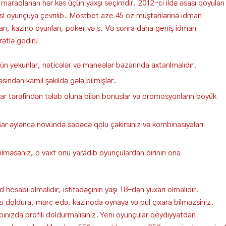
maraqlanan hər kəs üçün yaxşı seçimdir. 2012-ci ildə əsası qoyulan
 oyunçuya çevrilib. Mostbet aze 45 öz müştərilərinə idman
ları, kazino oyunları, poker və s. Və sonra daha geniş idman
ətlə gedin!
ün yekunlar, nəticələr və maneələr bazarında axtarılmalıdır.
əsindən kamil şəkildə gələ bilmişlər.
 tərəfindən tələb oluna bilən bonuslar və promosyonların böyük
mar əyləncə növündə sadəcə qolu çəkirsiniz və kombinasiyaları
lməsəniz, o vaxt onu yaradıb oyunçulardan birinin ona
esabı olmalıdır, istifadəçinin yaşı 18-dən yuxarı olmalıdır.
zı doldura, mərc edə, kazinoda oynaya və pul çıxara bilməzsiniz.
ınızda profili doldurmalısınız. Yeni oyunçular qeydiyyatdan