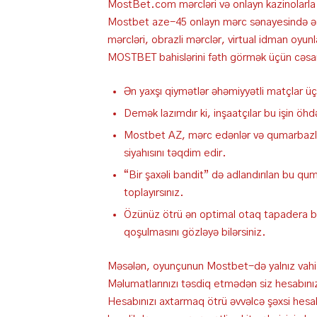
MostBet.com mərcləri və onlayn kazinolarla 
Mostbet aze-45 onlayn mərc sənayesində əsl
mərcləri, obrazli mərclər, virtual idman oyun
MOSTBET bahislərini fəth görmək üçün cəsar
Ən yaxşı qiymətlər əhəmiyyətli matçlar üç
Demək lazımdır ki, inşaatçılar bu işin öhd
Mostbet AZ, mərc edənlər və qumarbazlar
siyahısını təqdim edir.
“Bir şaxəli bandit” də adlandırılan bu qu
toplayırsınız.
Özünüz ötrü ən optimal otaq tapadera bi
qoşulmasını gözləyə bilərsiniz.
Məsələn, oyunçunun Mostbet-də yalnız vahid h
Məlumatlarınızı təsdiq etmədən siz hesabını
Hesabınızı axtarmaq ötrü əvvəlcə şəxsi hesab