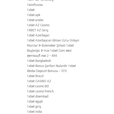
1winRussia
1xbet
1xbet apk
1xbet arabic
1xbet AZ Casino
1XBET AZ Giriş
1xbet Azerbajan
1xbet Azerbaycan İdman Üzrə Onlayn
Mərclər ᐉ Bukmeker Şirkəti 1xbet
Başlanğıc ᐉ Aze 1xbet Com สพป
สุพรรณบุรี เขต 2 – 494
1xbet Bangladesh
1xbet Bonus Şərtləri Nələrdir 1xbet
Ibtidai Depozit Bonusu – 370
1xbet Brazil
1xbet CASINO AZ
1xbet casino BD
1xbet casino french
1xbet download
1xbet egypt
1xbet giriş
1xbet india