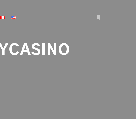
More info
YCASINO