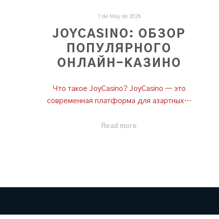
1 de May de 2026
JOYCASINO: ОБЗОР
ПОПУЛЯРНОГО
ОНЛАЙН-КАЗИНО
Что такое JoyCasino? JoyCasino — это
современная платформа для азартных…
Read more