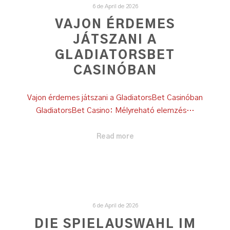
6 de April de 2026
VAJON ÉRDEMES
JÁTSZANI A
GLADIATORSBET
CASINÓBAN
Vajon érdemes játszani a GladiatorsBet Casinóban
GladiatorsBet Casino: Mélyreható elemzés…
Read more
6 de April de 2026
DIE SPIELAUSWAHL IM