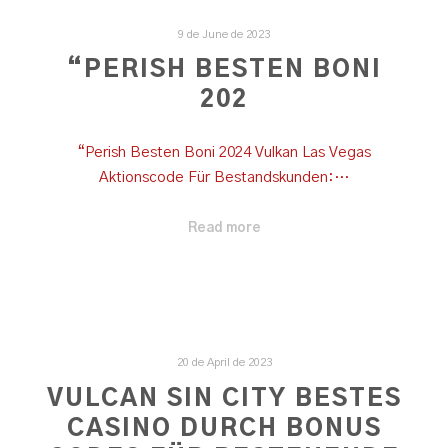
9 de June de 2023
“PERISH BESTEN BONI
202
“Perish Besten Boni 2024 Vulkan Las Vegas
Aktionscode Für Bestandskunden:…
Read more
20 de April de 2023
VULCAN SIN CITY BESTES
СASINO DURCH BONUS