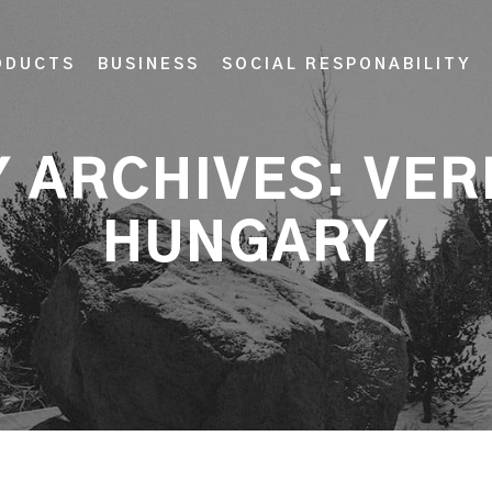
ODUCTS
BUSINESS
SOCIAL RESPONABILITY
 ARCHIVES:
VER
HUNGARY