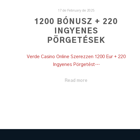
17 de February de 2025
1200 BÓNUSZ + 220
INGYENES
PÖRGETÉSEK
Verde Casino Online Szerezzen 1200 Eur + 220
Ingyenes Pörgetést…
Read more