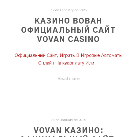
12 de February de 2025
КАЗИНО ВОВАН
ОФИЦИАЛЬНЫЙ САЙТ
VOVAN CASINO
Официальный Сайт, Играть В Игровые Автоматы
Онлайн На кварплату Или…
Read more
20 de January de 2025
VOVAN КАЗИНО: