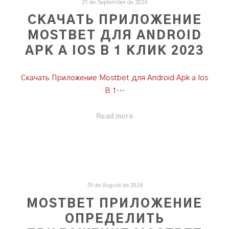
21 de September de 2024
СКАЧАТЬ ПРИЛОЖЕНИЕ
MOSTBET ДЛЯ ANDROID
APK А IOS В 1 КЛИК 2023
Скачать Приложение Mostbet для Android Apk а Ios
В 1…
Read more
29 de August de 2024
MOSTBET ПРИЛОЖЕНИЕ
ОПРЕДЕЛИТЬ