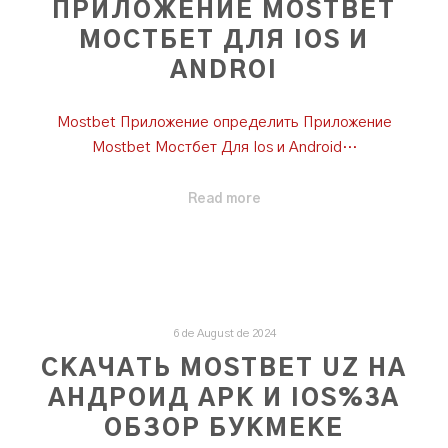
ПРИЛОЖЕНИЕ MOSTBET
МОСТБЕТ ДЛЯ IOS И
ANDROI
Mostbet Приложение определить Приложение
Mostbet Мостбет Для Ios и Android…
Read more
6 de August de 2024
СКАЧАТЬ MOSTBET UZ НА
АНДРОИД APK И IOS%3A
ОБЗОР БУКМЕКЕ