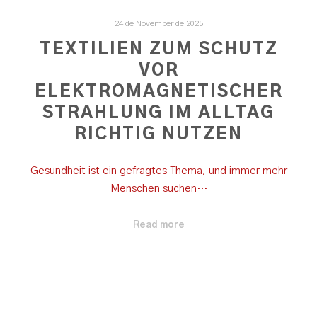
24 de November de 2025
TEXTILIEN ZUM SCHUTZ
VOR
ELEKTROMAGNETISCHER
STRAHLUNG IM ALLTAG
RICHTIG NUTZEN
Gesundheit ist ein gefragtes Thema, und immer mehr
Menschen suchen…
Read more