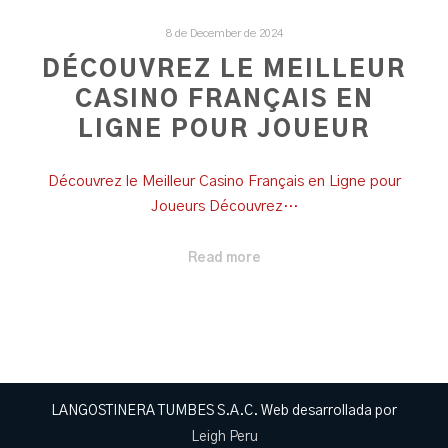
8 de December de 2024
DÉCOUVREZ LE MEILLEUR
CASINO FRANÇAIS EN
LIGNE POUR JOUEUR
Découvrez le Meilleur Casino Français en Ligne pour
Joueurs Découvrez…
Read more
LANGOSTINERA TUMBES S.A.C. Web desarrollada por
Leigh Peru