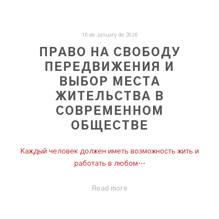
16 de January de 2026
ПРАВО НА СВОБОДУ
ПЕРЕДВИЖЕНИЯ И
ВЫБОР МЕСТА
ЖИТЕЛЬСТВА В
СОВРЕМЕННОМ
ОБЩЕСТВЕ
Каждый человек должен иметь возможность жить и
работать в любом…
Read more