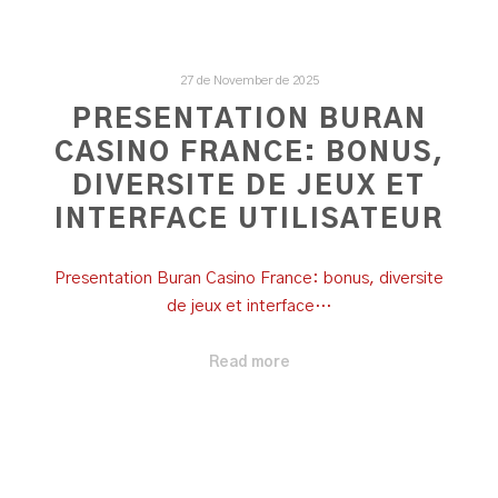
27 de November de 2025
PRESENTATION BURAN
CASINO FRANCE: BONUS,
DIVERSITE DE JEUX ET
INTERFACE UTILISATEUR
Presentation Buran Casino France: bonus, diversite
de jeux et interface…
Read more