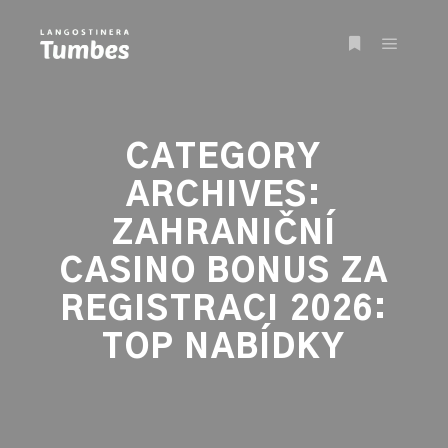
Main m
More info
CATEGORY
ARCHIVES:
ZAHRANIČNÍ
CASINO BONUS ZA
REGISTRACI 2026:
TOP NABÍDKY