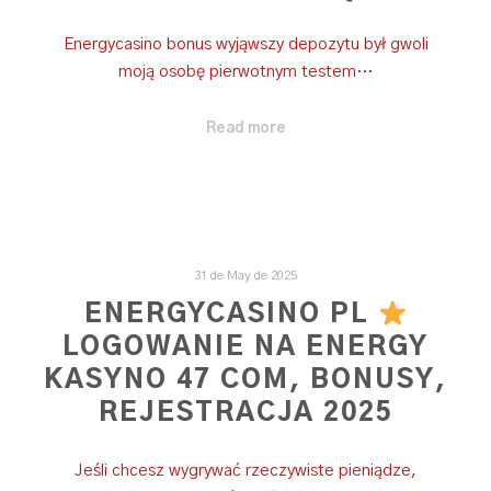
Energycasino bonus wyjąwszy depozytu był gwoli
moją osobę pierwotnym testem…
Read more
31 de May de 2025
ENERGYCASINO PL
LOGOWANIE NA ENERGY
KASYNO 47 COM, BONUSY,
REJESTRACJA 2025
Jeśli chcesz wygrywać rzeczywiste pieniądze,