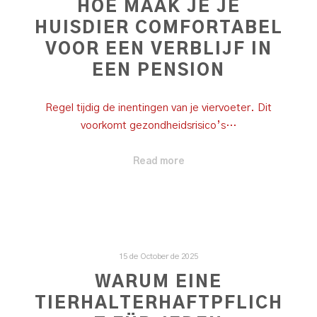
HOE MAAK JE JE
HUISDIER COMFORTABEL
VOOR EEN VERBLIJF IN
EEN PENSION
Regel tijdig de inentingen van je viervoeter. Dit
voorkomt gezondheidsrisico’s…
Read more
15 de October de 2025
WARUM EINE
TIERHALTERHAFTPFLICH