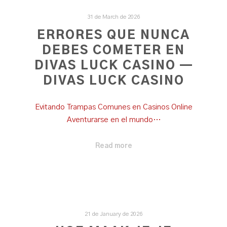
31 de March de 2026
ERRORES QUE NUNCA
DEBES COMETER EN
DIVAS LUCK CASINO —
DIVAS LUCK CASINO
Evitando Trampas Comunes en Casinos Online
Aventurarse en el mundo…
Read more
21 de January de 2026