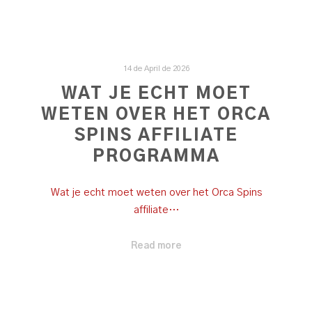
14 de April de 2026
WAT JE ECHT MOET
WETEN OVER HET ORCA
SPINS AFFILIATE
PROGRAMMA
Wat je echt moet weten over het Orca Spins
affiliate…
Read more