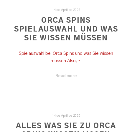
14 de April de 2026
ORCA SPINS
SPIELAUSWAHL UND WAS
SIE WISSEN MÜSSEN
Spielauswahl bei Orca Spins und was Sie wissen
müssen Also,…
Read more
14 de April de 2026
ALLES WAS SIE ZU ORCA