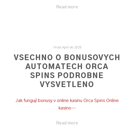
Read more
14 de April de 2026
VSECHNO O BONUSOVYCH
AUTOMATECH ORCA
SPINS PODROBNE
VYSVETLENO
Jak fungují bonusy v online kasinu Orca Spins Online
kasino…
Read more