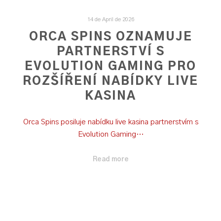
14 de April de 2026
ORCA SPINS OZNAMUJE
PARTNERSTVÍ S
EVOLUTION GAMING PRO
ROZŠÍŘENÍ NABÍDKY LIVE
KASINA
Orca Spins posiluje nabídku live kasina partnerstvím s
Evolution Gaming…
Read more