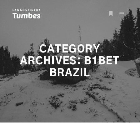
Main m
More info
CATEGORY
ARCHIVES:
B1BET
BRAZIL