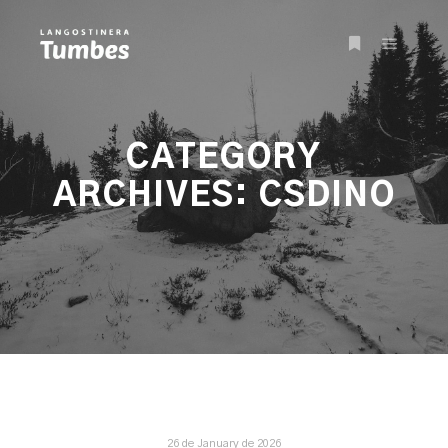
Main m
More info
CATEGORY
ARCHIVES:
CSDINO
26 de January de 2026