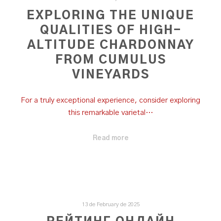
EXPLORING THE UNIQUE
QUALITIES OF HIGH-
ALTITUDE CHARDONNAY
FROM CUMULUS
VINEYARDS
For a truly exceptional experience, consider exploring
this remarkable varietal…
Read more
13 de February de 2025