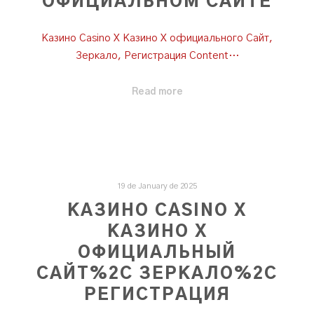
ОФИЦИАЛЬНОМ САЙТЕ
Казино Casino X Казино Х официального Сайт,
Зеркало, Регистрация Content…
Read more
19 de January de 2025
КАЗИНО CASINO X
КАЗИНО Х
ОФИЦИАЛЬНЫЙ
САЙТ%2C ЗЕРКАЛО%2C
РЕГИСТРАЦИЯ