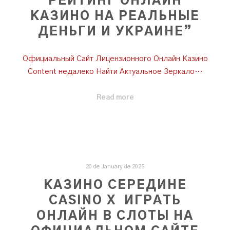
РЕЙТИНГ ОНЛАЙН
КАЗИНО НА РЕАЛЬНЫЕ
ДЕНЬГИ И УКРАИНЕ”
Официальный Сайт Лицензионного Онлайн Казино
Content недалеко Найти Актуальное Зеркало…
Read more
20 de January de 2025
КАЗИНО СЕРЕДИНЕ
CASINO X ️ ИГРАТЬ
ОНЛАЙН В СЛОТЫ НА