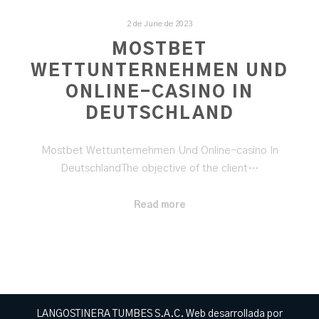
2 de June de 2023
MOSTBET
WETTUNTERNEHMEN UND
ONLINE-CASINO IN
DEUTSCHLAND
Mostbet Wettunternehmen Und Online-casino In
DeutschlandThe objective of the client…
Read more
LANGOSTINERA TUMBES S.A.C. Web desarrollada por