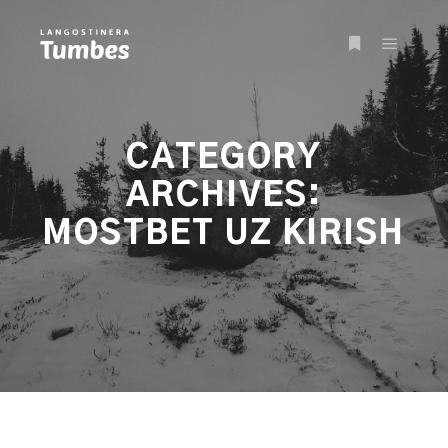
Main m
More info
CATEGORY
ARCHIVES:
MOSTBET UZ KIRISH