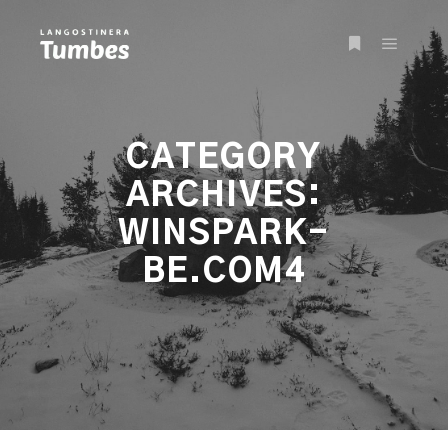
Main m
More info
CATEGORY
ARCHIVES:
WINSPARK-
BE.COM4