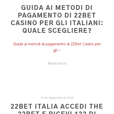
GUIDA AI METODI DI
PAGAMENTO DI 22BET
CASINO PER GLI ITALIANI:
QUALE SCEGLIERE?
Guida ai metodi di pagamento di 22Bet Casino per
gli…
Read more
20 de September de 2024
22BET ITALIA ACCEDI THE