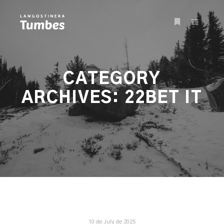
Main m
More info
CATEGORY
ARCHIVES:
22BET IT
10 de July de 2025