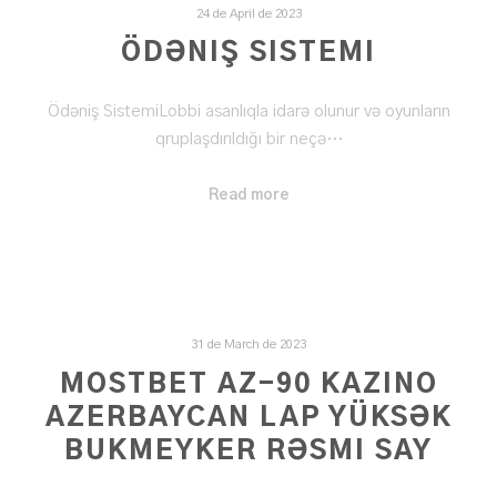
24 de April de 2023
ÖDƏNIŞ SISTEMI
Ödəniş SistemiLobbi asanlıqla idarə olunur və oyunların
qruplaşdırıldığı bir neçə…
Read more
31 de March de 2023
MOSTBET AZ-90 KAZINO
AZERBAYCAN LAP YÜKSƏK
BUKMEYKER RƏSMI SAY