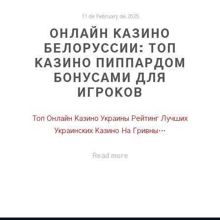
11 de February de 2025
ОНЛАЙН КАЗИНО
БЕЛОРУССИИ: ТОП
КАЗИНО ПИППАРДОМ
БОНУСАМИ ДЛЯ
ИГРОКОВ
Топ Онлайн Казино Украины Рейтинг Лучших
Украинских Казино На Гривны…
Read more