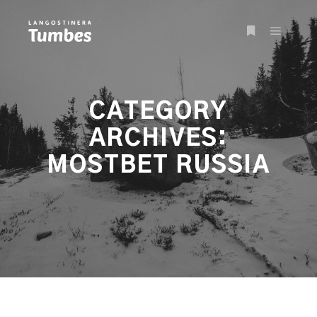
Main m
More info
CATEGORY
ARCHIVES:
MOSTBET RUSSIA