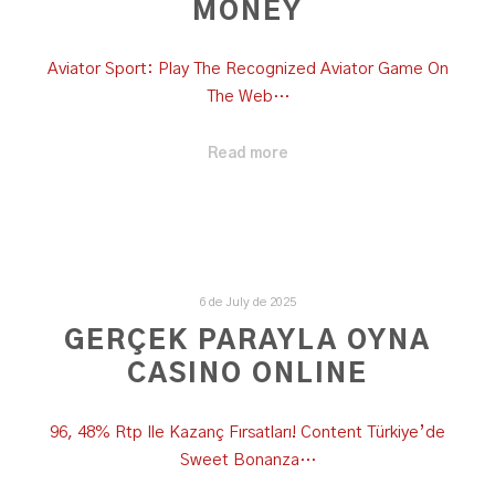
MONEY
Aviator Sport: Play The Recognized Aviator Game On
The Web…
Read more
6 de July de 2025
GERÇEK PARAYLA OYNA
CASINO ONLINE
96, 48% Rtp Ile Kazanç Fırsatları! Content Türkiye’de
Sweet Bonanza…