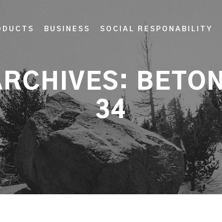
ODUCTS
BUSINESS
SOCIAL RESPONABILITY
ARCHIVES:
BETON
34