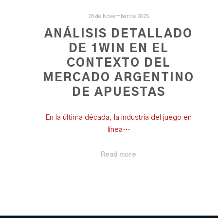
26 de November de 2025
ANÁLISIS DETALLADO
DE 1WIN EN EL
CONTEXTO DEL
MERCADO ARGENTINO
DE APUESTAS
En la última década, la industria del juego en
línea…
Read more