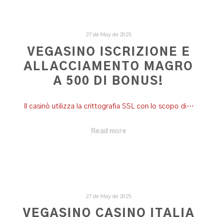
27 de May de 2025
VEGASINO ISCRIZIONE E
ALLACCIAMENTO MAGRO
A 500 DI BONUS!
Il casinò utilizza la crittografia SSL con lo scopo di…
Read more
27 de May de 2025
VEGASINO CASINO ITALIA