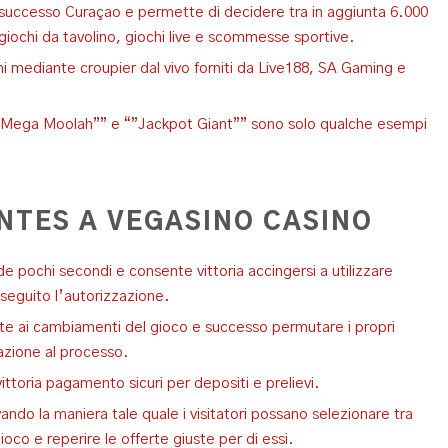
 successo Curaçao e permette di decidere tra in aggiunta 6.000
b, giochi da tavolino, giochi live e scommesse sportive.
hi mediante croupier dal vivo forniti da Live188, SA Gaming e
Mega Moolah”” e “”Jackpot Giant”” sono solo qualche esempi
NTES A VEGASINO CASINO
 pochi secondi e consente vittoria accingersi a utilizzare
 seguito l’autorizzazione.
te ai cambiamenti del gioco e successo permutare i propri
azione al processo.
ittoria pagamento sicuri per depositi e prelievi.
ando la maniera tale quale i visitatori possano selezionare tra
co e reperire le offerte giuste per di essi.