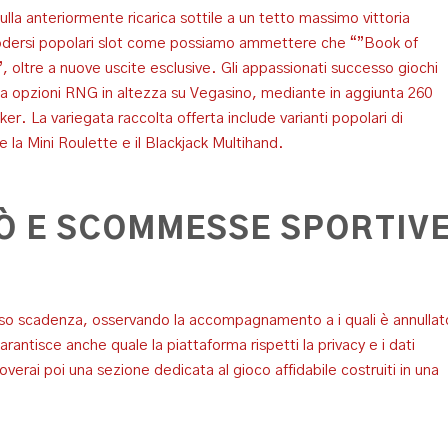
lla anteriormente ricarica sottile a un tetto massimo vittoria
godersi popolari slot come possiamo ammettere che “”Book of
oltre a nuove uscite esclusive. Gli appassionati successo giochi
ia opzioni RNG in altezza su Vegasino, mediante in aggiunta 260
ker. La variegata raccolta offerta include varianti popolari di
la Mini Roulette e il Blackjack Multihand.
Ò E SCOMMESSE SPORTIV
sso scadenza, osservando la accompagnamento a i quali è annullat
rantisce anche quale la piattaforma rispetti la privacy e i dati
roverai poi una sezione dedicata al gioco affidabile costruiti in una