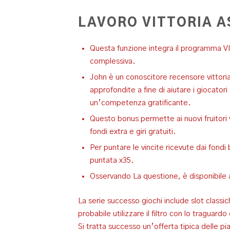
LAVORO VITTORIA A
Questa funzione integra il programma VI
complessiva.
John è un conoscitore recensore vittoria
approfondite a fine di aiutare i giocatori
un’competenza gratificante.
Questo bonus permette ai nuovi fruitori 
fondi extra e giri gratuiti.
Per puntare le vincite ricevute dai fondi b
puntata x35.
Osservando La questione, è disponibile a
La serie successo giochi include slot classic
probabile utilizzare il filtro con lo traguardo
Si tratta successo un’offerta tipica delle