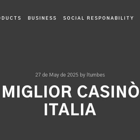
ODUCTS
BUSINESS
SOCIAL RESPONABILITY
27 de May de 2025
by
ltumbes
MIGLIOR CASINÒ
ITALIA