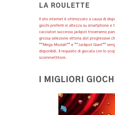
LA ROULETTE
Il sito internet è ottimizzato a causa di dis
giochi preferiti in altezza su smartphone e t
cacciatori successo jackpot troveranno pane
grossa selezione vittoria slot progressive ch
“”Mega Moolah”” e “”Jackpot Giant”” veng
disponibili. Il requisito di giocata con lo s
scommettitore.
I MIGLIORI GIOCH