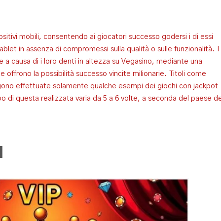
positivi mobili, consentendo ai giocatori successo godersi i di essi
ablet in assenza di compromessi sulla qualità o sulle funzionalità. I
 a causa di i loro denti in altezza su Vegasino, mediante una
e offrono la possibilità successo vincite milionarie. Titoli come
ono effettuate solamente qualche esempi dei giochi con jackpot
copo di questa realizzata varia da 5 a 6 volte, a seconda del paese de
I