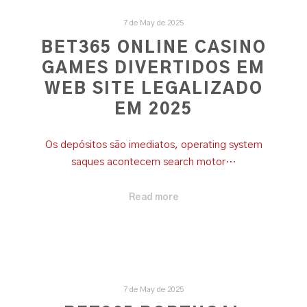
7 de May de 2025
BET365 ONLINE CASINO
GAMES DIVERTIDOS EM
WEB SITE LEGALIZADO
EM 2025
Os depósitos são imediatos, operating system
saques acontecem search motor…
Read more
7 de May de 2025