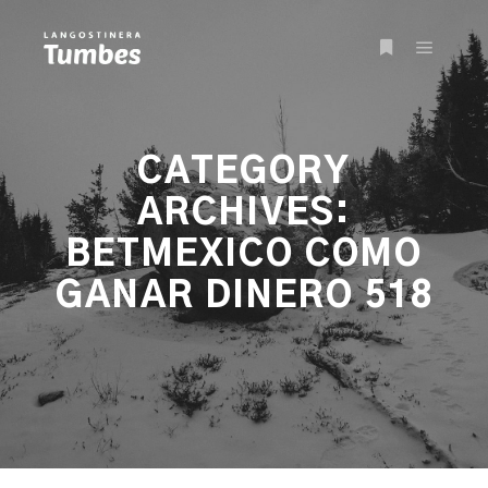
Main m
More info
CATEGORY
ARCHIVES:
BETMEXICO COMO
GANAR DINERO 518