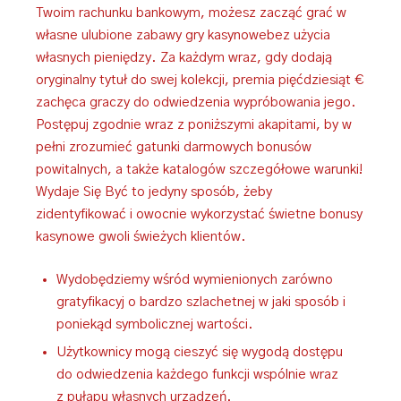
Twoim rachunku bankowym, możesz zacząć grać w
własne ulubione zabawy gry kasynowebez użycia
własnych pieniędzy. Za każdym wraz, gdy dodają
oryginalny tytuł do swej kolekcji, premia pięćdziesiąt €
zachęca graczy do odwiedzenia wypróbowania jego.
Postępuj zgodnie wraz z poniższymi akapitami, by w
pełni zrozumieć gatunki darmowych bonusów
powitalnych, a także katalogów szczegółowe warunki!
Wydaje Się Być to jedyny sposób, żeby
zidentyfikować i owocnie wykorzystać świetne bonusy
kasynowe gwoli świeżych klientów.
Wydobędziemy wśród wymienionych zarówno
gratyfikacyj o bardzo szlachetnej w jaki sposób i
poniekąd symbolicznej wartości.
Użytkownicy mogą cieszyć się wygodą dostępu
do odwiedzenia każdego funkcji wspólnie wraz
z pułapu własnych urządzeń.