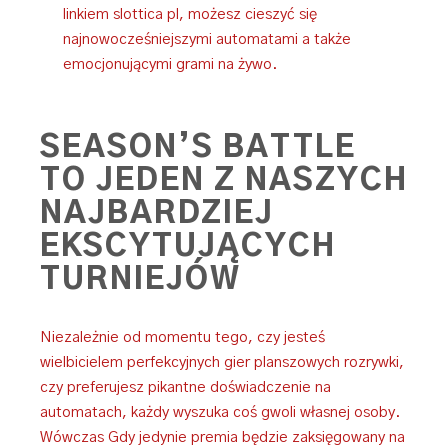
linkiem slottica pl, możesz cieszyć się
najnowocześniejszymi automatami a także
emocjonującymi grami na żywo.
SЕАSОN’S ВАTTLЕ
TО JЕDЕN Z NАSZYСH
NАJBАRDZІЕJ
ЕKSСYTUJĄСYСH
TURNІЕJÓW
Niezależnie od momentu tego, czy jesteś
wielbicielem perfekcyjnych gier planszowych rozrywki,
czy preferujesz pikantne doświadczenie na
automatach, każdy wyszuka coś gwoli własnej osoby.
Wówczas Gdy jedynie premia będzie zaksięgowany na