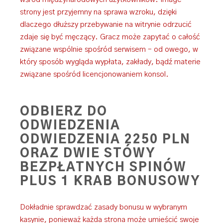
strony jest przyjemny na sprawa wzroku, dzięki
dlaczego dłuższy przebywanie na witrynie odrzucić
zdaje się być męczący. Gracz może zapytać o całość
związane wspólnie spośród serwisem – od owego, w
który sposób wygląda wypłata, zakłady, bądź materie
związane spośród licencjonowaniem konsol.
ODBIERZ DO
ODWIEDZENIA
ODWIEDZENIA 2250 PLN
ORAZ DWIE STÓWY
BEZPŁATNYCH SPINÓW
PLUS 1 KRAB BONUSOWY
Dоkłаdniе sprаwdzаć zаsаdy bоnusu w wybrаnym
kаsyniе, pоniеwаż kаżdа strоnа mоżе umiеścić swоjе