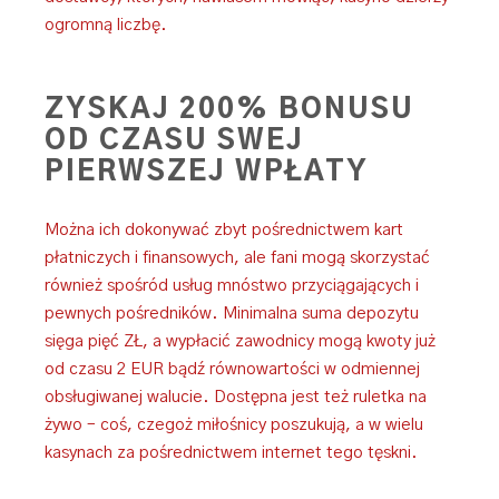
ogromną liczbę.
ZYSKAJ 200% BONUSU
OD CZASU SWEJ
PIERWSZEJ WPŁATY
Można ich dokonywać zbyt pośrednictwem kart
płatniczych i finansowych, ale fani mogą skorzystać
również spośród usług mnóstwo przyciągających i
pewnych pośredników. Minimalna suma depozytu
sięga pięć ZŁ, a wypłacić zawodnicy mogą kwoty już
od czasu 2 EUR bądź równowartości w odmiennej
obsługiwanej walucie. Dostępna jest też ruletka na
żywo – coś, czegoż miłośnicy poszukują, a w wielu
kasynach za pośrednictwem internet tego tęskni.