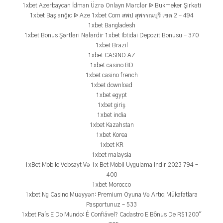
1xbet Azerbaycan İdman Üzrə Onlayn Mərclər ᐉ Bukmeker Şirkəti
1xbet Başlanğıc ᐉ Aze 1xbet Com สพป สุพรรณบุรี เขต 2 – 494
1xbet Bangladesh
1xbet Bonus Şərtləri Nələrdir 1xbet Ibtidai Depozit Bonusu – 370
1xbet Brazil
1xbet CASINO AZ
1xbet casino BD
1xbet casino french
1xbet download
1xbet egypt
1xbet giriş
1xbet india
1xbet Kazahstan
1xbet Korea
1xbet KR
1xbet malaysia
1xBet Mobile Vebsayt Və 1x Bet Mobil Uygulama Indir 2023 794 –
400
1xbet Morocco
1xbet Ng Casino Müəyyən: Premium Oyuna Və Artıq Mükafatlara
Pasportunuz – 533
1xbet País E Do Mundo: É Confiável? Cadastro E Bônus De R$1200"