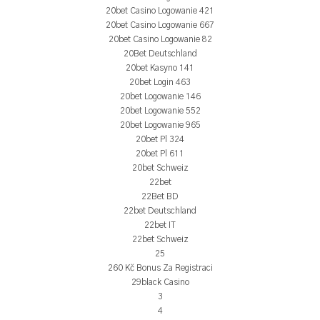
20bet Casino Logowanie 421
20bet Casino Logowanie 667
20bet Casino Logowanie 82
20Bet Deutschland
20bet Kasyno 141
20bet Login 463
20bet Logowanie 146
20bet Logowanie 552
20bet Logowanie 965
20bet Pl 324
20bet Pl 611
20bet Schweiz
22bet
22Bet BD
22bet Deutschland
22bet IT
22bet Schweiz
25
260 Kč Bonus Za Registraci
29black Casino
3
4