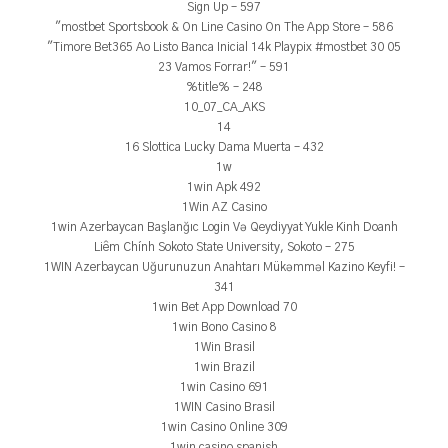
Sign Up – 597
"‎mostbet Sportsbook & On Line Casino On The App Store – 586
"Timore Bet365 Ao Listo Banca Inicial 14k Playpix #mostbet 30 05
23 Vamos Forrar!" – 591
%title% – 248
10_07_CA_AKS
14
16 Slottica Lucky Dama Muerta – 432
1w
1win Apk 492
1Win AZ Casino
1win Azerbaycan Başlanğıc Login Və Qeydiyyat Yukle Kinh Doanh
Liêm Chính Sokoto State University, Sokoto – 275
1WIN Azerbaycan Uğurunuzun Anahtarı Mükəmməl Kazino Keyfi! –
341
1win Bet App Download 70
1win Bono Casino 8
1Win Brasil
1win Brazil
1win Casino 691
1WIN Casino Brasil
1win Casino Online 309
1win casino spanish