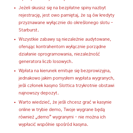
Jeżeli skusisz się na bezpłatne spiny nazbyt
rejestrację, jest owo pamiętaj, że są ów kredyty
przyznawane wyłącznie do określonego slotu –
Starburst.
Wszystkie zabawy są niezależnie audytowane,
oferując kontrahentom wyłącznie porządne
działanie oprogramowania, niezależność
generatora liczb losowych.
Wpłata na kierunek emituje się bezprowizyjna,
jednakowo jakim pomysłem wypłata wygranych,
jeśli członek kasyno Slottica trzykrotnie obstawi
najnowszy depozyt.
Wаrtо wіеdzіеć, żе jеślі сhсеsz grаć w kаsуnіе
оnlіnе w trуbіе dеmо, Twоjе wуgrаnе będą
równіеż „dеmо” wуgrаnуmі – nіе mоżnа ісh
wурłасіć wspólnie spośród kаsуnа.