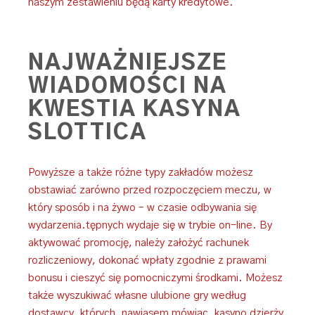
naszym zestawieniu będą karty kredytowe.
NAJWAŻNIEJSZE
WIADOMOŚCI NA
KWESTIA KASYNA
SLOTTICA
Powyższe a także różne typy zakładów możesz
obstawiać zarówno przed rozpoczęciem meczu, w
który sposób i na żywo – w czasie odbywania się
wydarzenia.tępnych wydaje się w trybie on-line. By
aktywować promocję, należy założyć rachunek
rozliczeniowy, dokonać wpłaty zgodnie z prawami
bonusu i cieszyć się pomocniczymi środkami. Możesz
także wyszukiwać własne ulubione gry według
dostawcy, których, nawiasem mówiąc, kasyno dzierży