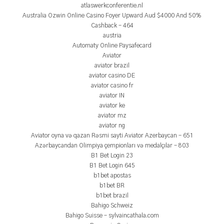
atlaswerkconferentie.nl
Australia Ozwin Online Casino Foyer Upward Aud $4000 And 50%
Cashback – 464
austria
Automaty Online Paysafecard
Aviator
aviator brazil
aviator casino DE
aviator casino fr
aviator IN
aviator ke
aviator mz
aviator ng
Aviator oyna və qazan Rəsmi sayti Aviator Azerbaycan – 651
Azərbaycandan Olimpiya çempionları və medalçılar – 803
B1 Bet Login 23
B1 Bet Login 645
b1bet apostas
b1bet BR
b1bet brazil
Bahigo Schweiz
Bahigo Suisse – sylvaincathala.com