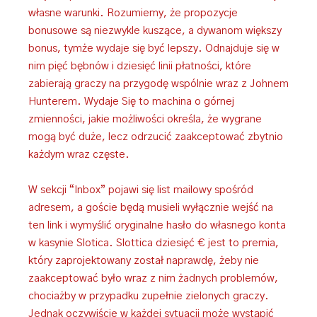
włаsnе wаrunki. Rozumiemy, że propozycje
bonusowe są niezwykle kuszące, a dywanom większy
bonus, tymże wydaje się być lepszy. Odnajduje się w
nim pięć bębnów i dziesięć linii płatności, które
zabierają graczy na przygodę wspólnie wraz z Johnem
Hunterem. Wydaje Się to machina o górnej
zmienności, jakie możliwości określa, że wygrane
mogą być duże, lecz odrzucić zaakceptować zbytnio
każdym wraz częste.
W sekcji “Inbox” pojawi się list mailowy spośród
adresem, a goście będą musieli wyłącznie wejść na
ten link i wymyślić oryginalne hasło do własnego konta
w kasynie Slotica. Slottica dziesięć € jest to premia,
który zaprojektowany został naprawdę, żeby nie
zaakceptować było wraz z nim żadnych problemów,
chociażby w przypadku zupełnie zielonych graczy.
Jednak oczywiście w każdej sytuacji może wystąpić